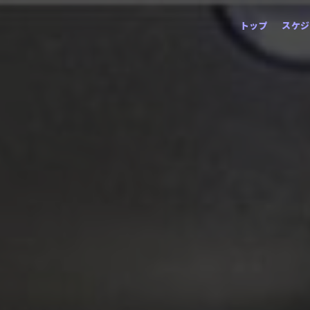
コ
トップ
スケジ
ン
テ
ン
ツ
へ
ス
キ
ッ
プ