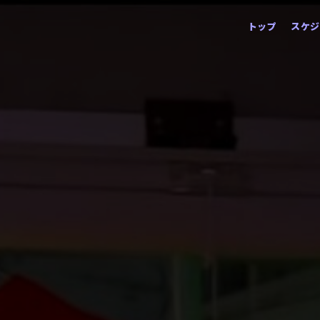
コ
トップ
スケジ
ン
テ
ン
ツ
へ
ス
キ
ッ
プ