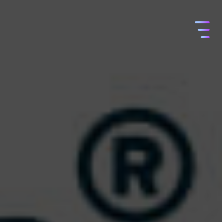
コ
ン
テ
ン
ツ
へ
ス
キ
ッ
プ