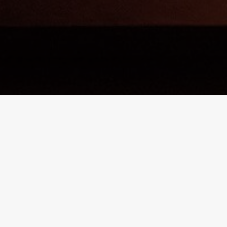
LIB
kin enishi’s -