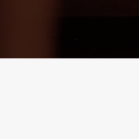
- Kic