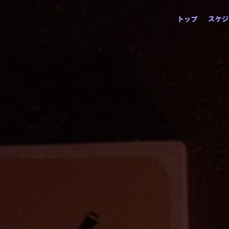
コ
トップ
スケジ
ン
テ
ン
ツ
へ
ス
キ
ッ
プ