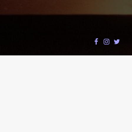
検
索:
BLOG