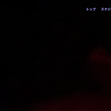
コ
トップ
スケジ
ン
テ
ン
ツ
へ
ス
キ
ッ
プ