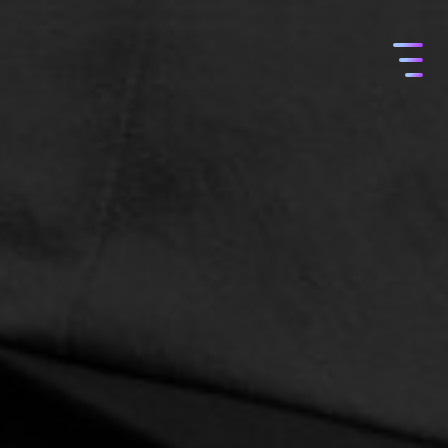
コ
ン
テ
ン
ツ
へ
ス
キ
ッ
プ