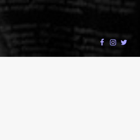
検
索:
BLOG