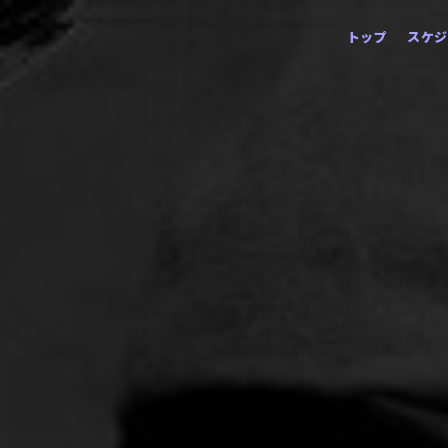
コ
トップ
スケジ
ン
テ
ン
ツ
へ
ス
キ
ッ
プ