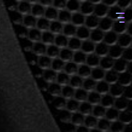
コ
ン
テ
ン
ツ
へ
ス
キ
ッ
プ