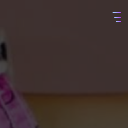
コ
ン
テ
ン
ツ
へ
ス
キ
ッ
プ