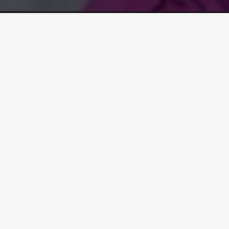
Line
NIESH
Afro House
,
Deep House
,
Disco
House
,
House
,
Progessive House