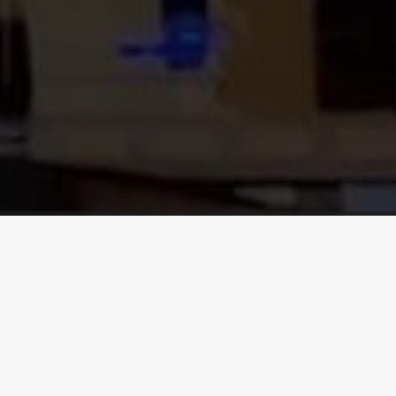
Line
Wamono