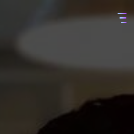
コ
ン
テ
ン
ツ
へ
ス
キ
ッ
プ