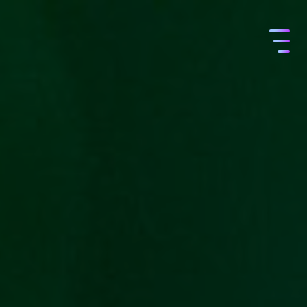
コ
ン
テ
ン
ツ
へ
ス
キ
ッ
プ