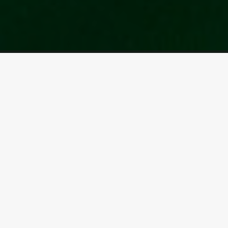
Line
Funk
Xander